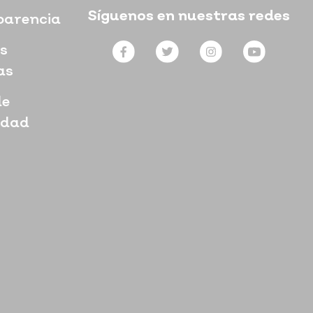
Síguenos en nuestras redes
parencia
s
as
de
idad