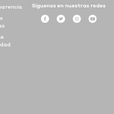
Síguenos en nuestras redes
parencia
s
as
de
idad