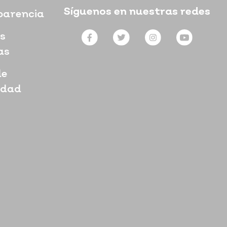
Síguenos en nuestras redes
parencia
s
as
de
idad